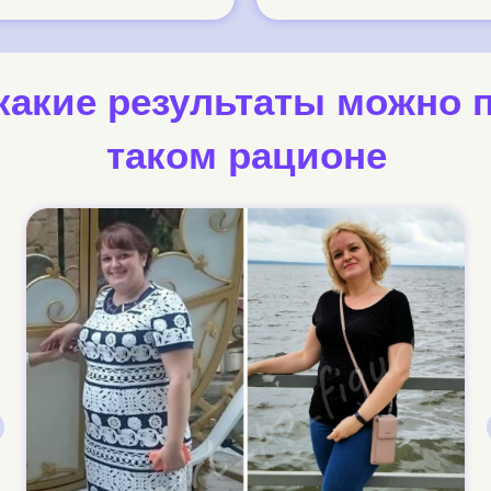
какие
результаты можно 
таком рационе