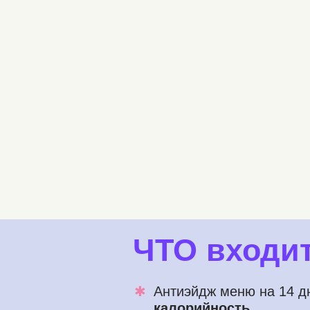
ЧТО входи
✱
Антиэйдж меню на 14 
калорийность