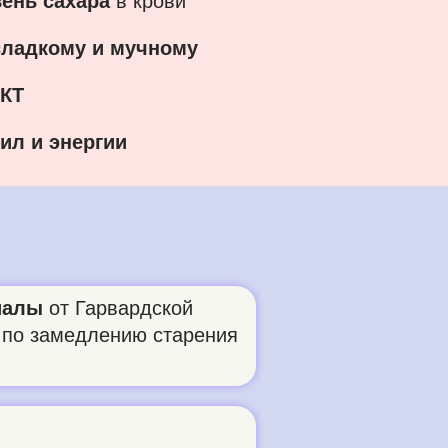
ень сахара
в крови
 сладкому и мучному
КТ
ил и энергии
иалы
от Гарвардской
 по замедлению старения