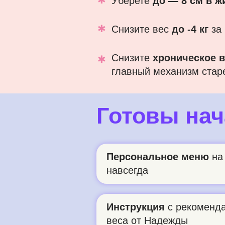
Уберете
до — 8 см в ж
✱
Снизите вес
до -4 кг
за 
Снизите
хроническое 
✱
главный механизм стар
Готовы нач
Персональное меню
на 
навсегда
Инструкция
с рекоменд
веса от Надежды