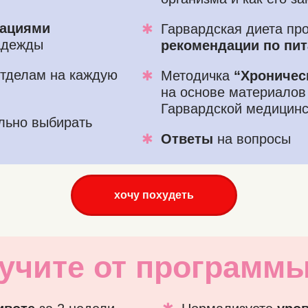
дациями
✱
Гарвардская диета про
адежды
рекомендации по пи
тделам на каждую
✱
Методичка
“Хроничес
на основе материалов
Гарвардской медицинс
льно выбирать
✱
Ответы
на вопросы
хочу похудеть
учите от программы
✱