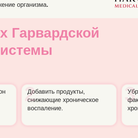
жение организма
.
х Гарвардской
системы
2
3
он
Добавить продукты,
Убр
снижающие хроническое
фак
воспаление.
хро