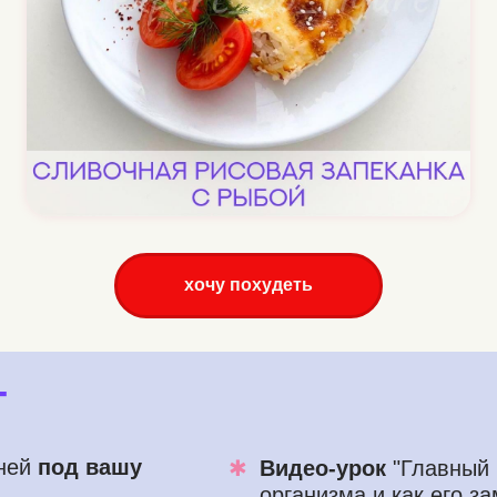
хочу похудеть
т
дней
под вашу
✱
Видео-урок
"Главный 
организма и как его з