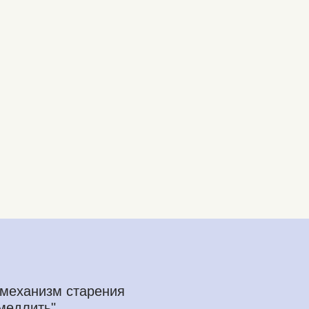
механизм старения
амедлить"