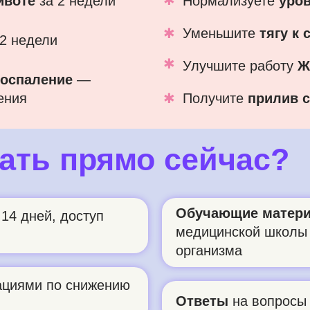
ивоте
за 2 недели
Нормализуете
уров
✱
Уменьшите
тягу к
2 недели
✱
Улучшите работу
Ж
воспаление
—
ения
✱
Получите
прилив с
ать прямо сейчас?
Обучающие матер
14 дней, доступ
медицинской школы
организма
ациями по снижению
Ответы
на вопросы