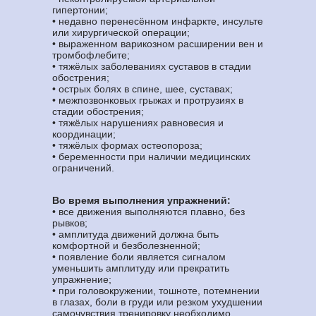
гипертонии;
• недавно перенесённом инфаркте, инсульте
или хирургической операции;
• выраженном варикозном расширении вен и
тромбофлебите;
• тяжёлых заболеваниях суставов в стадии
обострения;
• острых болях в спине, шее, суставах;
• межпозвонковых грыжах и протрузиях в
стадии обострения;
• тяжёлых нарушениях равновесия и
координации;
• тяжёлых формах остеопороза;
• беременности при наличии медицинских
ограничений.
Во время выполнения упражнений:
• все движения выполняются плавно, без
рывков;
• амплитуда движений должна быть
комфортной и безболезненной;
• появление боли является сигналом
уменьшить амплитуду или прекратить
упражнение;
• при головокружении, тошноте, потемнении
в глазах, боли в груди или резком ухудшении
самочувствия тренировку необходимо