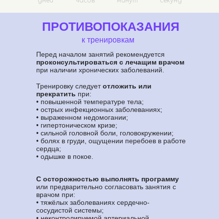
дней
часов
минут
секунд
ПРОТИВОПОКАЗАНИЯ
к тренировкам
Перед началом занятий рекомендуется
проконсультироваться с лечащим врачом
при наличии хронических заболеваний.
Тренировку следует
отложить или
прекратить
при:
• повышенной температуре тела;
• острых инфекционных заболеваниях;
• выраженном недомогании;
• гипертоническом кризе;
• сильной головной боли, головокружении;
• болях в груди, ощущении перебоев в работе
сердца;
• одышке в покое.
С осторожностью выполнять программу
или предварительно согласовать занятия с
врачом при:
• тяжёлых заболеваниях сердечно-
сосудистой системы;
• неконтролируемой артериальной