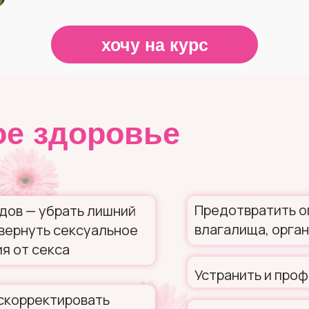
хочу на курс
ое здоровье
Предотвратить о
дов — убрать лишний
влагалища, орган
 вернуть сексуальное
я от секса
Устранить и про
скорректировать