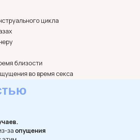
нструального цикла
азах
неру
время близости
щущения во время секса
стью
учаев.
из-за
опущения
с этим