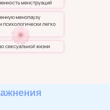
ненность менструаций
енную менопаузу
и психологически легко
во сексуальной жизни
ражнения