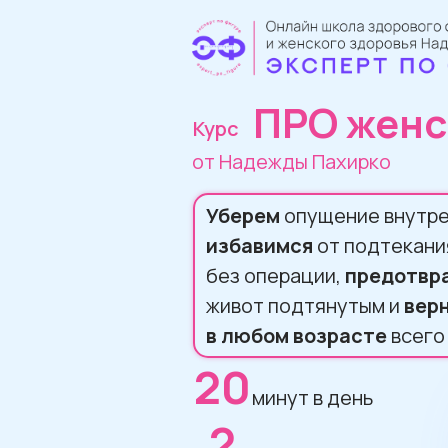
ПРО женс
Курс
от Надежды Пахирко
Уберем
опущение внутрен
избавимся
от подтекани
без операции,
предотвр
живот подтянутым и
вер
в любом возрасте
всего
20
минут в день
2