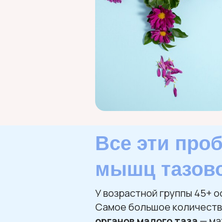
Все эти про
мышц тазово
У возрастной группы 45+ 
Самое большое количество
органов малого таза
— ма