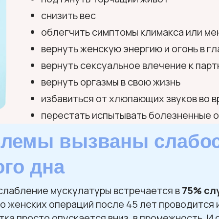
снизить вес
облегчить симптомы климакса или ме
вернуть женскую энергию и огонь в гл
вернуть сексуальное влечение к парт
вернуть оргазмы в свою жизнь
избавиться от хлюпающих звуков во 
перестать испытывать болезненные о
блемы вызваны слабо
го дна
ослабление мускулатуры встречается в
75% сл
 женских операций после 45 лет проводится 
тка просто опускается вниз, в промежность. И 