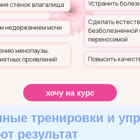
Устранить болез
ния стенок влагалища
Сделать естеств
ым недержанием мочи
безболезненной 
переносимой
ению менопаузы,
Повысить качест
риятных проявлений
хочу на курс
ные тренировки и уп
ют результат