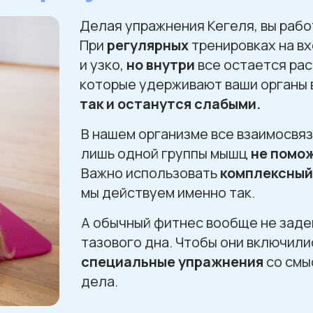
Делая упражнения Кегеля, вы рабо
При
регулярных
тренировках на вх
и узко,
но внутри
все остается рас
которые удерживают ваши органы 
так
и останутся слабыми.
В нашем организме все взаимосвя
лишь одной группы мышц
не помо
Важно использовать
комплексный
мы действуем именно так.
А обычный фитнес вообще не зад
тазового дна. Чтобы они включили
специальные упражнения
со смы
дела.