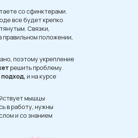
таете со сфинктерами.
оде все будет крепко
тянутым. Связки,
в правильном положении,
зано, поэтому укрепление
жет
решить проблему.
 подход,
и на курсе
ействует мышцы
сь в работу, нужны
слом и со знанием