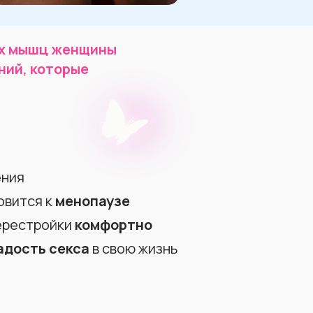
ых мышц женщины
ний, которые
ения
овится к
менопаузе
ерестройки
комфортно
адость секса
в свою жизнь