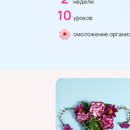
недели
10
уроков
омоложение организ