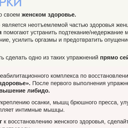
Рки
 о своем
женском здоровье.
 является неотъемлемой частью здоровья жен
я
помогают устранить подтекание/недержание м
ние, усилить оргазмы и предотвратить опущени
ь сделать одно из таких упражнений
прямо се
еабилитационного комплекса по восстановлен
здоровье».
После первого выполнения упражн
вышение либидо.
укреплению осанки, мышц брюшного пресса, у
репляет интимные мышцы.
г
к восстановлению женского здоровья, сделай