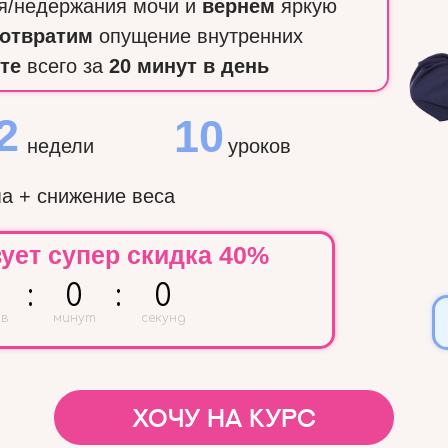
я/недержания мочи и
вернем
яркую
отвратим
опущение внутренних
те
всего за
20
минут в день
2
10
недели
уроков
а + снижение веса
ует супер скидка 40%
:
0
:
0
в
минут
секунд
хочу на курс