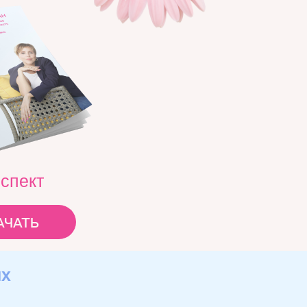
спект
ачать
ых