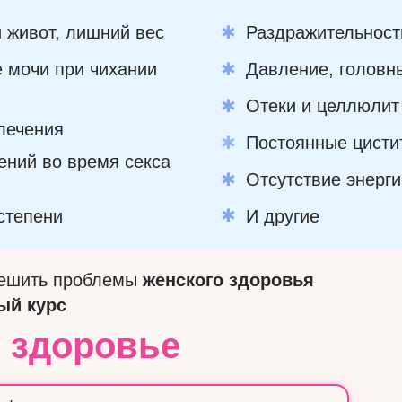
 живот, лишний вес
✱
Раздражительност
 мочи при чихании
✱
Давление, головн
✱
Отеки и целлюлит
лечения
✱
Постоянные цисти
ений во время секса
✱
Отсутствие энерги
✱
степени
И другие
решить проблемы
женского здоровья
ый курс
 здоровье