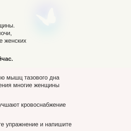
щины.
очи,
е женских
йчас.
ию мышц тазового дна
ения многие женщины
лучшают кровоснабжение
те упражнение и напишите