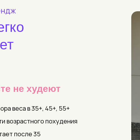
ендж
егко
ет
те не
худеют
ра веса в 35+, 45+, 55+
и возрастного похудения
тает после 35