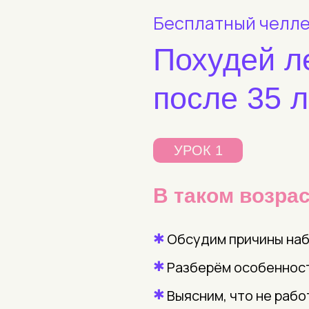
Бесплатный челл
Похудей л
после 35 л
УРОК 1
В таком возрас
✱
Обсудим причины набо
✱
Разберём особенност
✱
Выясним, что не рабо