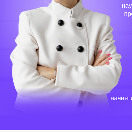
нау
пр
начнет