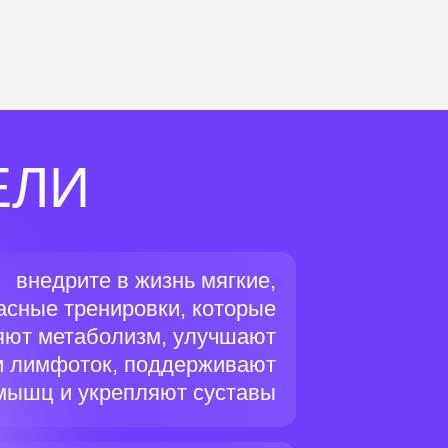
ЕЛИ
внедрите в жизнь мягкие,
асные тренировки, которые
яют метаболизм, улучшают
 и лимфоток, поддерживают
мышц и укрепляют суставы