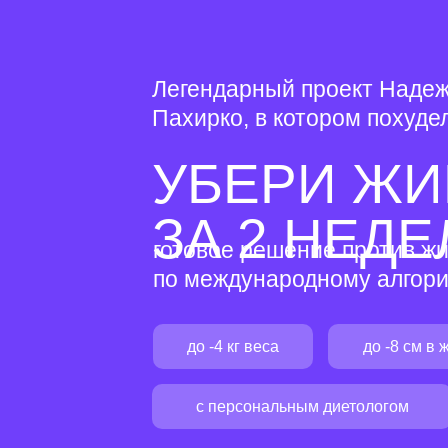
Легендарный проект Наде
Пахирко, в котором похуде
УБЕРИ ЖИ
ЗА 2 НЕДЕ
готовое решение против жи
по международному алгори
до -4 кг веса
до -8 см в 
с персональным диетологом