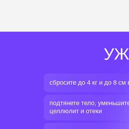
УЖ
сбросите до 4 кг и до 8 см
подтянете тело, уменьшит
целлюлит и отеки