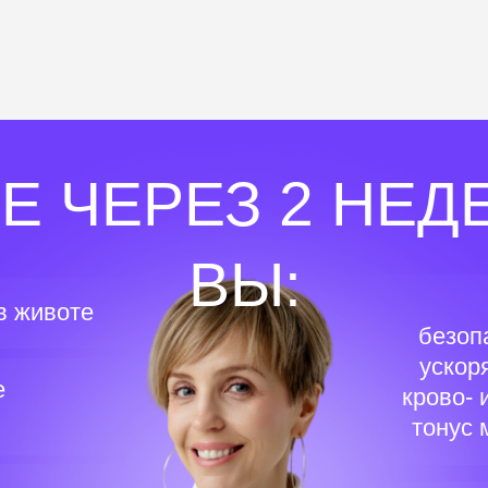
Е ЧЕРЕЗ 2 НЕД
ВЫ:
 в животе
безоп
ускор
е
крово-
тонус 