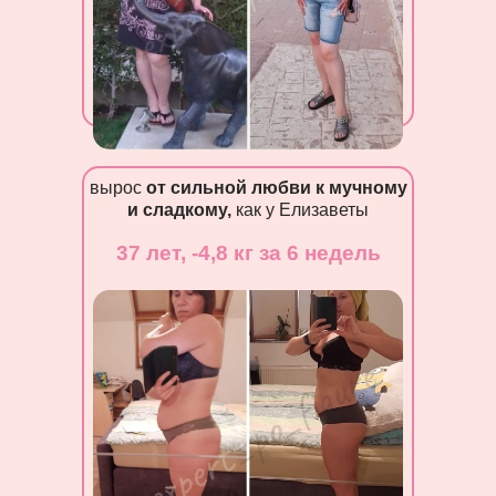
вырос
от сильной любви к мучному
и сладкому,
как у Елизаветы
37 лет, -4,8 кг за 6 недель