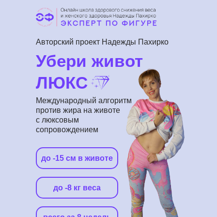
Авторский проект Надежды Пахирко
Убери живот
ЛЮКС
Международный алгоритм
против жира на животе
с люксовым
сопровождением
до -15 см в животе
до -8 кг веса