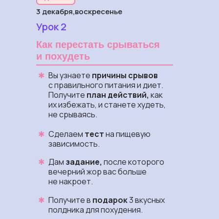
3 декабря,воскресенье
Урок 2
Как перестать срываться
и похудеть
✱
Вы узнаете
причины срывов
с правильного питания и диет.
Получите
план действий,
как
их избежать, и станете худеть,
не срываясь.
✱
Сделаем
тест
на пищевую
зависимость.
✱
Дам
задание,
после которого
вечерний жор вас больше
не накроет.
✱
Получите в
подарок
3 вкусных
полдника для похудения.