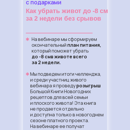
с подарками
Как убрать живот до -8
см
за 2
недели без срывов
✱
На вебинаре мы сформируем
окончательный
план питания,
который поможет убрать
до -8
смв животе всего
за 2
недели.
✱
Мы подведем итоги челленджа,
и среди участниц живого
вебинара я проведу
розыгрыш
Большой Книги Новогодних
рецептов для всей семьи
и плоского живота! Эта книга
не продается отдельно
и доступна только в новогоднем
сезоне платного проекта.
На вебинаре ее получат