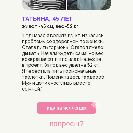
ТАТЬЯНА, 45 ЛЕТ
живот -45 см, вес -52 кг
“Год назад я весила 120 кг. Начались
проблемы со здоровьем по женски.
Стала пить гормоны. Стало тяжело
дышать. Начала худеть сама, но вес
возвращался, и я пошла к Надежде
в проект. За год вес ушел на 52 кг.
Я перестала пить гормональные
таблетки. Поменяла весь гардероб.
Муж и дети счастливы вместе
со мной.”
иду на челлендж
вопросы?