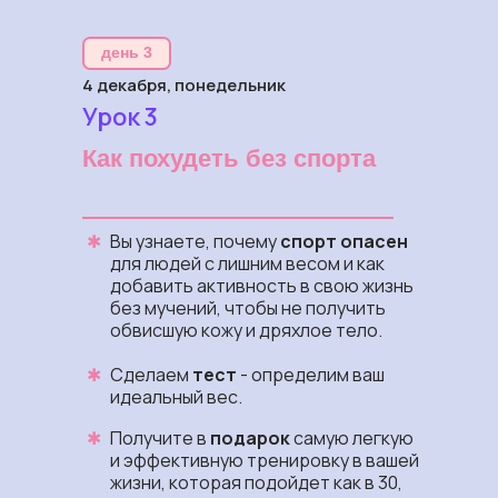
день 3
4 декабря, понедельник
Урок 3
Как похудеть без
спорта
✱
Вы узнаете, почему
спорт опасен
для людей с лишним весом и как
добавить активность в свою жизнь
без мучений, чтобы не получить
обвисшую кожу и дряхлое тело.
✱
Сделаем
тест
- определим ваш
идеальный вес.
✱
Получите в
подарок
самую легкую
и эффективную тренировку в вашей
жизни, которая подойдет как в 30,