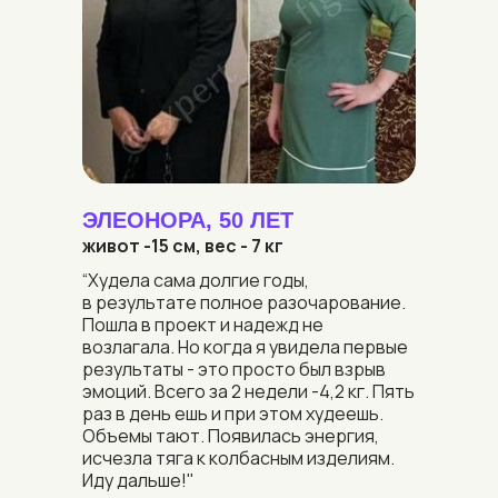
ЭЛЕОНОРА, 50 ЛЕТ
живот -15 см, вес - 7 кг
“Худела сама долгие годы,
в результате полное разочарование.
Пошла в проект и надежд не
возлагала. ​​Но когда я увидела первые
результаты - это просто был взрыв
эмоций. Всего за 2 недели -4,2 кг. Пять
раз в день ешь и при этом худеешь.
Объемы тают. Появилась энергия,
исчезла тяга к колбасным изделиям.
Иду дальше!"