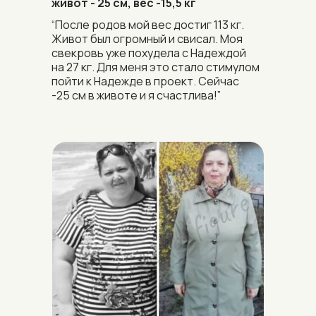
живот - 25 см, вес -15,5 кг
“После родов мой вес достиг 113 кг.
Живот был огромный и свисал. Моя
свекровь уже похудела с Надеждой
на 27 кг. Для меня это стало стимулом
пойти к Надежде в проект. Сейчас
-25 см в животе и я счастлива!”