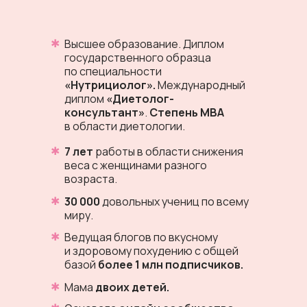
✱
Высшее образование. Диплом
государственного образца
по специальности
«Нутрициолог».
Международный
диплом
«Диетолог-
консультант»
.
Степень МВА
в области диетологии.
✱
7 лет
работы в области снижения
веса с женщинами разного
возраста.
✱
30 000
довольных учениц по всему
миру.
✱
Ведущая блогов по вкусному
и здоровому похудению с общей
базой
более 1 млн подписчиков.
✱
Мама
двоих детей.