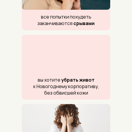
все попытки похудеть
заканчиваются
срывами
вы хотите
убрать живот
к Новогоднему корпоративу,
без обвисшей кожи