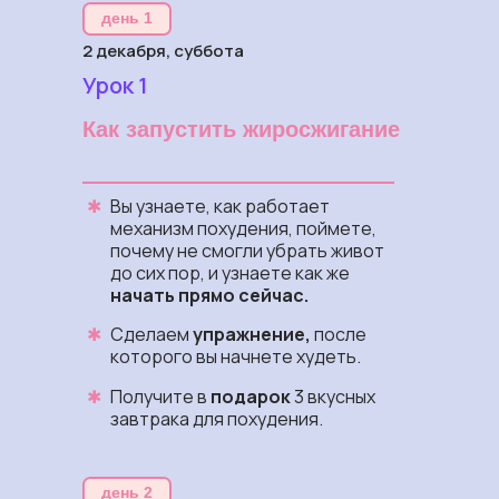
день 1
2 декабря, суббота
Урок 1
Как запустить жиросжигание
✱
Вы узнаете, как работает
механизм похудения, поймете,
почему не смогли убрать живот
до сих пор, и узнаете как же
начать прямо сейчас.
✱
Сделаем
упражнение,
после
которого вы начнете худеть.
✱
Получите в
подарок
3 вкусных
завтрака для похудения.
день 2