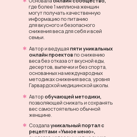
✱
Основала
онлайн сообщество,
где более 1 миллиона женщин
могут получать качественную
информацию по питанию
для вкусного и безопасного
снижения веса для себя и всей
семьи.
✱
Автор и ведущая
пяти уникальных
онлайн проектов
по снижению
веса без отказа от вкусной еды,
десертов, выпечки и без спорта,
основанных на международных
методиках снижения веса, уровня
Гарвардской медицинской школы.
✱
Автор
обучающей методики,
позволяющей снижать и сохранять
вес самостоятельно обычной
женщине.
✱
Создала
уникальный портал с
рецептами «Умное меню»,