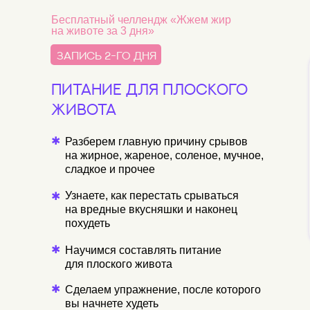
Бесплатный челлендж «Жжем жир
на животе за 3 дня»
запись 2-го дня
Питание для плоского
живота
✱
Разберем главную причину срывов
на жирное, жареное, соленое, мучное,
сладкое и прочее
Узнаете, как перестать срываться
✱
на вредные вкусняшки и наконец
похудеть
✱
Научимся составлять питание
для плоского живота
✱
Сделаем упражнение, после которого
вы начнете худеть